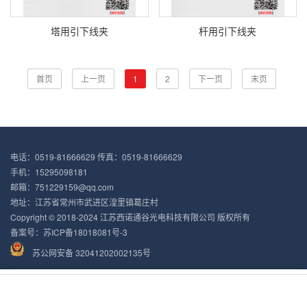
塔用引下线夹
杆用引下线夹
首页
上一页
1
2
下一页
末页
电话：0519-81666629 传真：0519-81666629
手机：15295098181
邮箱：751229159@qq.com
地址：江苏省常州市武进区湟里镇葛庄村
Copyright © 2018-2024 江苏西诺通谷光电科技有限公司 版权所有
备案号：
苏ICP备18018081号-3
苏公网安备 32041202002135号
产品中心
新闻中心
电话咨询
网站首页