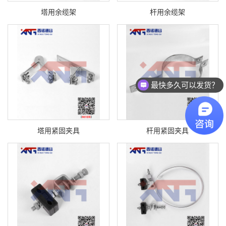
塔用余缆架
杆用余缆架
最快多久可以发货？
塔用紧固夹具
杆用紧固夹具