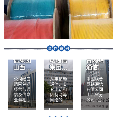
中国电
中国移
中国联
信集团
动通信
合网络
山西省
集团云
通信有
忻州电
南有限
限公司
公司经营
从事移动
中国联合
信分公
公司保
山西省
范围包括
通信、Ｉ
网络通信
司
山分公
分公司
经营与通
Ｐ电话和
有限公司
信及信息
因特网等
山西省分
司
业务相关
网络的设
公司（简
的系统集
计、投资
称山西联
成、技术
和建设；
通）是中
查看
查看
查看
开发、技
移动通
国联通在