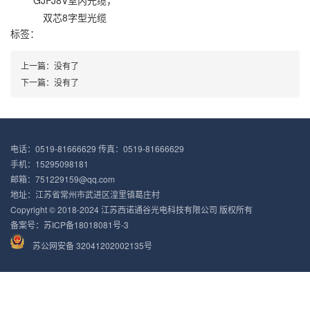
GJFJ8V室内光缆，
双芯8字型光缆
标签：
上一篇：
没有了
下一篇：
没有了
电话：0519-81666629 传真：0519-81666629
手机：15295098181
邮箱：751229159@qq.com
地址：江苏省常州市武进区湟里镇葛庄村
Copyright © 2018-2024 江苏西诺通谷光电科技有限公司 版权所有
备案号：
苏ICP备18018081号-3
苏公网安备 32041202002135号