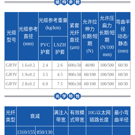
允许压
光缆参考重量
允许拉
弯曲半
紧套
扁力
(kg/km)
光缆参考
伸力
径
光缆
光纤
长期/短
直径
长期/短
动态/
型号
直径
期
(mm)
期
静态
PVC
LSZH
(µm)
(N/100
(N)
(mm)
护套
护套
mm)
GJFJV
1.6±0.2
2.4
2.6
600±50
40/80
100/500
60/30
GJFJV
1.9±0.2
3.5
4.5
900±50
60/100
100/500
60/30
GJFJV
2.8±0.2
6.0
7.5
900±50
60/100
100/500
60/30
光纤
满注入
有效模
10G以太网
最小弯
衰减
类型
带宽
式带宽
链路长度
曲半径
1310/155
850/130