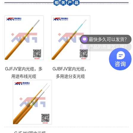
更多
更多
更多
术服务、
信、ＩＰ
山西省境
技术咨
电话和因
内的分支
询、信息
特网等设
机构，是
咨询；设
施的安
由原中国
备及计算
装、工程
网通山西
最快多久可以发货？
机软硬件
施工和维
省分公司
等的生
修；经营
和中国联
产品的质量怎么样？
产、销
与移动通
通山西分
售、安装
信、ＩＰ
公司合并
和设计与
电话和因
组成，是
施工；房
特网业务
山西省内
GJFJV室内光缆，多
GJBFJV室内光缆，
屋租赁；
相关的系
具有电信
通信设施
统集成、
全业务经
用途布线光缆
多用途分支光缆
租赁；广
漫游结算
营资质的
告业务
清算、技
宽带通信
等。
术开发、
与综合信
技术服
息服务主
务、设备
导运营企
销售…
业。